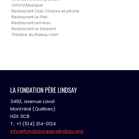
Orford Musique
Restaurant Club Chasse et pêche
Restaurant Le Filet
Restaurant Leméac
Restaurant Le Serpent
Théâtre du Rideau Vert
LA FONDATION PÈRE LINDSAY
3492, avenue Laval
Montréal (Québec)
H2X 3C8
T.: +1 (514) 214-0124
info@fondationperelindsay.org