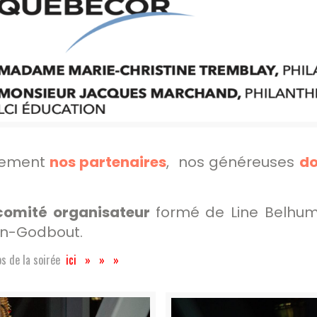
usement
nos partenaires
, nos généreuses
do
comité organisateur
formé de Line Belhum
on-Godbout.
s de la soirée
ici » » »