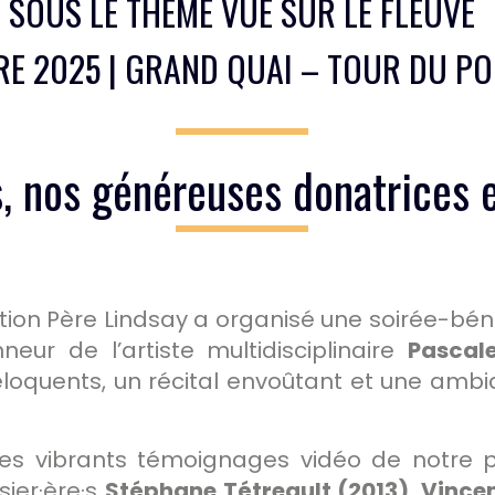
SOUS LE THÈME VUE SUR LE FLEUVE
RE 2025 | GRAND QUAI – TOUR DU P
s, nos généreuses donatrices 
tion Père Lindsay a organisé une soirée-béné
eur de l’artiste multidisciplinaire
Pascal
éloquents, un récital envoûtant et une amb
les vibrants témoignages vidéo de notre 
sier·ère·s
Stéphane Tétreault (2013)
,
Vincen