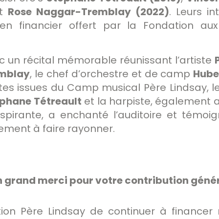
t
Rose Naggar-Tremblay (2022)
. Leurs i
tien financier offert par la Fondation a
ec un récital mémorable réunissant l’artiste
mblay
, le chef d’orchestre et de camp
Hube
istes issues du Camp musical Père Lindsay, 
phane Tétreault
et la harpiste, également a
inspirante, a enchanté l’auditoire et témo
ement à faire rayonner.
 un grand merci pour votre contribution géné
tion Père Lindsay de continuer à financ