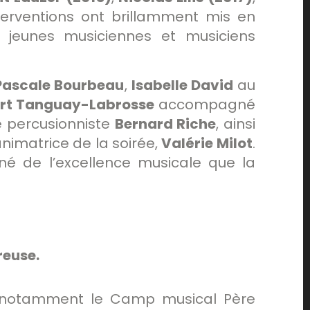
nterventions ont brillamment mis en
ux jeunes musiciennes et musiciens
Pascale Bourbeau
,
Isabelle David
au
rt Tanguay-Labrosse
accompagné
le percusionniste
Bernard Riche
, ainsi
nimatrice de la soirée,
Valérie Milot
.
igné de l’excellence musicale que la
reuse.
er notamment le Camp musical Père