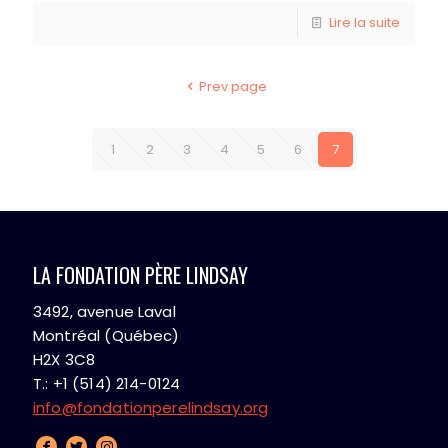
Lire la suite
Prev page
1
2
3
4
5
6
7
LA FONDATION PÈRE LINDSAY
3492, avenue Laval
Montréal (Québec)
H2X 3C8
T.: +1 (514) 214-0124
info@fondationperelindsay.org