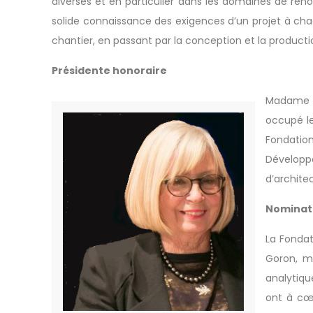
diverses et en particulier dans les domaines de rén
solide connaissance des exigences d’un projet à chac
chantier, en passant par la conception et la product
Présidente honoraire
Madame Hé
occupé le
Fondatio
Développ
d’architec
Nominati
La Fondat
Goron, m
analytiqu
ont à cœ