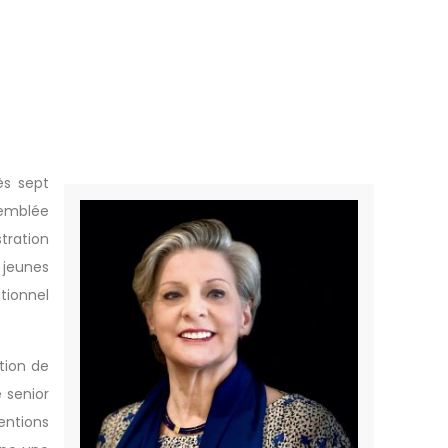
ès sept
semblée
tration
 jeunes
tionnel
tion de
 senior
entions