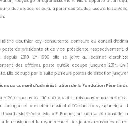
ovation, recyclage et agrandissement. Elle a apporté à son équ
une des étapes, et cela, à partir des études jusqu’à la surveill
.
ion
lène Gauthier Roy, consultante, demeure au conseil d’adminis
 poste de présidente et de vice-présidente, respectivement, de 
n depuis 2010. En 1999 elle se joint au cabinet d’archit
ement des affaires, poste qu’elle occupe jusqu’en 2014. En 1
te. Elle occupe par la suite plusieurs postes de direction jusqu’e
ons au conseil d’administration de la Fondation Père Lind
ion Père Lindsay est fière d’accueillir trois nouveaux membres a
usicologue et conseiller musical à l’Orchestre symphonique 
e Ubisoft Montréal et Mario F. Paquet, animateur et conseiller
ur la musique et le rayonnement des jeunes musiciens et musi