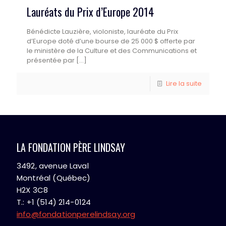
Lauréats du Prix d’Europe 2014
Bénédicte Lauzière, violoniste, lauréate du Prix
d’Europe doté d’une bourse de 25 000 $ offerte par
le ministère de la Culture et des Communications et
présentée par
[…]
Lire la suite
LA FONDATION PÈRE LINDSAY
3492, avenue Laval
Montréal (Québec)
H2X 3C8
T.: +1 (514) 214-0124
info@fondationperelindsay.org