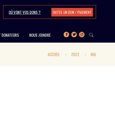
OÙ VONT VOS DONS ?
FAITES UN DON / PAIEMENT
T DONATEURS
NOUS JOINDRE
ACCUEIL
2022
MAI