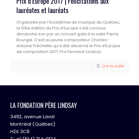
Prix d’Europe 2017 | Félicitations aux
lauréates et lauréats
Organisée par l’Académie de musique du Québec,
la 106e édition du Prix d’Europe s’est conclue
dimanche soir par un concert gala à la salle Pierre
Bourgie. C’est au jeune compositeur Charles-
Antoine Fréchette qu’a été décerné le Prix d’Europe
de composition 2017, Prix Fernand-Lindsay.
Lire la suite
LA FONDATION PÈRE LINDSAY
3492, avenue Laval
Montréal (Québec)
H2X 3C8
T.: +1 (514) 214-0124