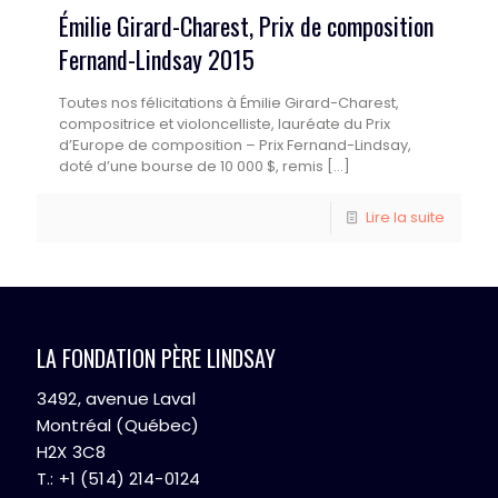
Émilie Girard-Charest, Prix de composition
Fernand-Lindsay 2015
Toutes nos félicitations à Émilie Girard-Charest,
compositrice et violoncelliste, lauréate du Prix
d’Europe de composition – Prix Fernand-Lindsay,
doté d’une bourse de 10 000 $, remis
[…]
Lire la suite
LA FONDATION PÈRE LINDSAY
3492, avenue Laval
Montréal (Québec)
H2X 3C8
T.: +1 (514) 214-0124