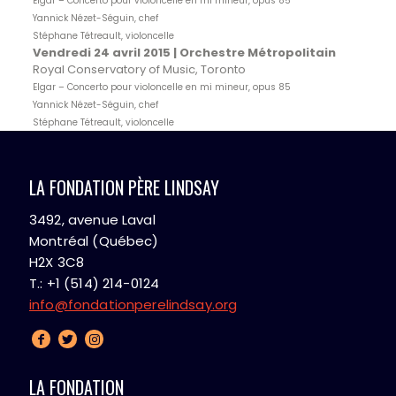
Elgar – Concerto pour violoncelle en mi mineur, opus 85
Yannick Nézet-Séguin, chef
Stéphane Tétreault, violoncelle
Vendredi 24 avril 2015 |
Orchestre Métropolitain
Royal Conservatory of Music, Toronto
Elgar – Concerto pour violoncelle en mi mineur, opus 85
Yannick Nézet-Séguin, chef
Stéphane Tétreault, violoncelle
LA FONDATION PÈRE LINDSAY
3492, avenue Laval
Montréal (Québec)
H2X 3C8
T.: +1 (514) 214-0124
info@fondationperelindsay.org
LA FONDATION