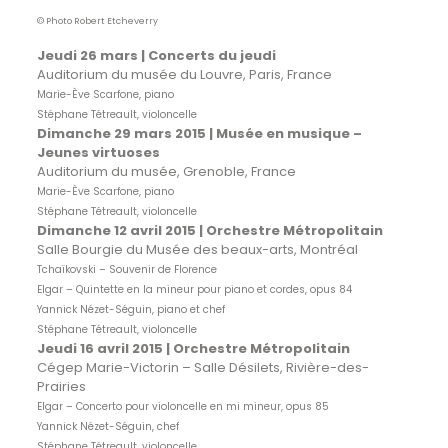
© Photo Robert Etcheverry
Jeudi 26 mars | Concerts du jeudi
Auditorium du musée du Louvre, Paris, France
Marie-Ève Scarfone, piano
Stéphane Tétreault, violoncelle
Dimanche 29 mars 2015 | Musée en musique –
Jeunes virtuoses
Auditorium du musée, Grenoble, France
Marie-Ève Scarfone, piano
Stéphane Tétreault, violoncelle
Dimanche 12 avril 2015 |
Orchestre Métropolitain
Salle Bourgie du Musée des beaux-arts, Montréal
Tchaïkovski – Souvenir de Florence
Elgar – Quintette en la mineur pour piano et cordes, opus 84
Yannick Nézet-Séguin, piano et chef
Stéphane Tétreault, violoncelle
Jeudi 16 avril 2015 |
Orchestre Métropolitain
Cégep Marie-Victorin – Salle Désilets, Rivière-des-
Prairies
Elgar – Concerto pour violoncelle en mi mineur, opus 85
Yannick Nézet-Séguin, chef
Stéphane Tétreault, violoncelle